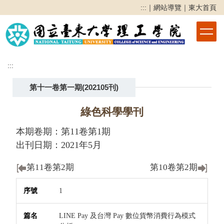
跳
:::
｜
網站導覽
｜
東大首頁
到
主
要
內
容
:::
區
第十一卷第一期(202105刊)
綠色科學學刊
本期卷期：第11卷第1期
出刊日期：2021年5月
第11卷第2期
第10卷第2期
序號
篇名
作者
頁次
下載
1
LINE Pay 及台灣 Pay 數位貨幣消費行為模式