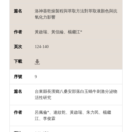
洛神葵乾燥製程與萃取方法對萃取液顏色與抗
氧化力影響
黃啟瑞、黃信綸、楊繼江*
124-140
9
台東縣長濱鄉八桑安部落白玉蝸牛刺激分泌物
活性研究
呂佩倫*、連紋乾、黃啟瑞、朱力民、楊繼
江、李俊霖