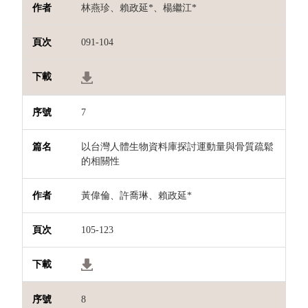
林燕珍、賴政延*、楊繼江*
091-104
7
以台灣人體生物資料庫探討運動量與骨質疏鬆
的相關性
黃偉倫、許喬琳、賴政延*
105-123
8