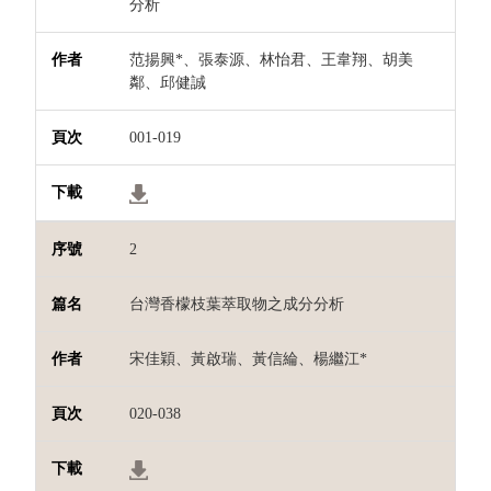
分析
范揚興*、張泰源、林怡君、王韋翔、胡美
鄰、邱健誠
001-019
2
台灣香檬枝葉萃取物之成分分析
宋佳穎、黃啟瑞、黃信綸、楊繼江*
020-038