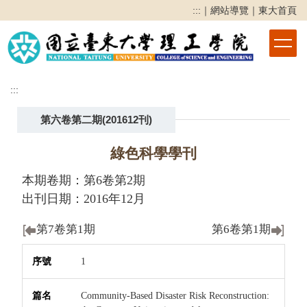
跳
:::
｜
網站導覽
｜
東大首頁
到
主
要
內
容
:::
區
第六卷第二期(201612刊)
綠色科學學刊
本期卷期：第6卷第2期
出刊日期：2016年12月
第7卷第1期
第6卷第1期
序號
篇名
作者
頁次
下載
1
Community-Based Disaster Risk Reconstruction: