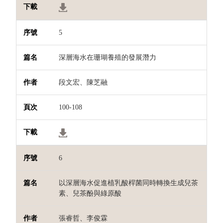
5
深層海水在珊瑚養殖的發展潛力
段文宏、陳芝融
100-108
6
以深層海水促進植乳酸桿菌同時轉換生成兒茶
素、兒茶酚與綠原酸
張睿哲、李俊霖