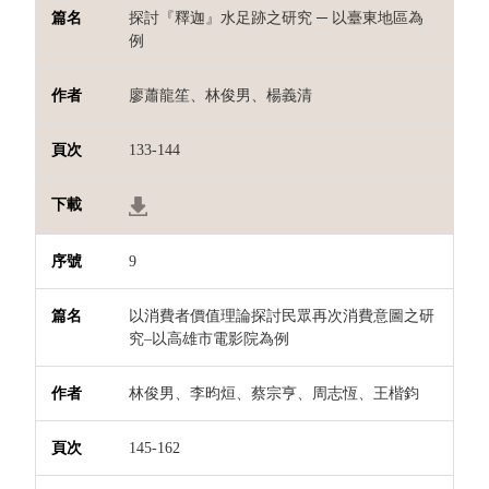
探討『釋迦』水足跡之研究 ─ 以臺東地區為
例
廖蕭龍笙、林俊男、楊義清
133-144
9
以消費者價值理論探討民眾再次消費意圖之研
究–以高雄市電影院為例
林俊男、李昀烜、蔡宗亨、周志恆、王楷鈞
145-162