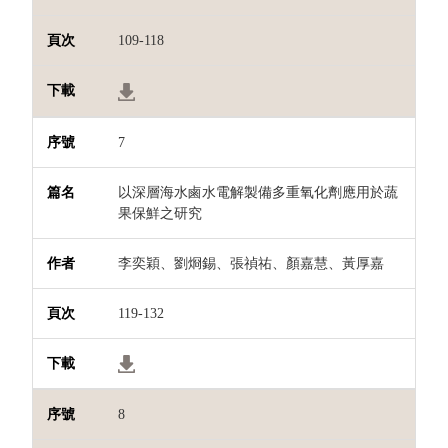
109-118
7
以深層海水鹵水電解製備多重氧化劑應用於蔬
果保鮮之研究
李奕穎、劉烱錫、張禎祐、顏嘉慧、黃厚嘉
119-132
8