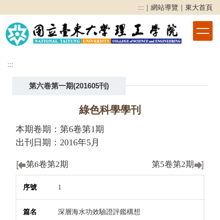
跳
:::
｜
網站導覽
｜
東大首頁
到
主
要
內
容
:::
區
第六卷第一期(201605刊)
綠色科學學刊
本期卷期：第6卷第1期
出刊日期：2016年5月
第6卷第2期
第5卷第2期
序號
篇名
作者
頁次
下載
1
深層海水功效驗證評鑑構想