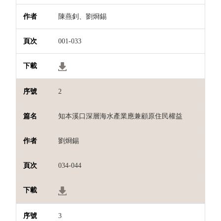
陳燕釗、劉烱錫
001-033
2
知本溪口深層海水產業應兼顧原住民權益
劉烱錫
034-044
3