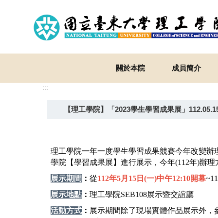
跳
到
主
要
內
容
關於本院
成員簡介
區
:::
【理工學院】「2023學生學習成果展」112.05.15(一)
理工學院一年一度學生學習成果競賽今年改變辦理
學院【學習成果展】進行展示，今年(112年)辦
展示期間
：
從
112年5月15日(一)中午12:10開幕
~1
展示地點
：
理工學院SEB108展示暨交誼廳
活動方式
：
展示期間除了現場實體作品展示外，