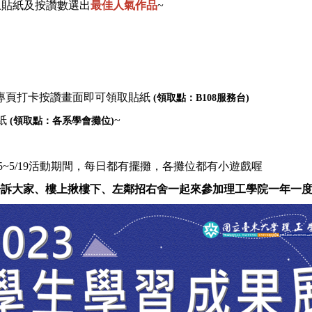
上貼紙及按讚數選出
最佳人氣作品
~
粉絲專頁打卡按讚畫面
即可領取貼紙
(
領取點：
B108服務台)
紙
~
(領取點：各系學會攤位)
5~5/19活動期間，每日都有擺攤，各攤位都有小遊戲喔
訴大家、樓上揪樓下、左鄰招右舍一起來參加理工學院一年一度