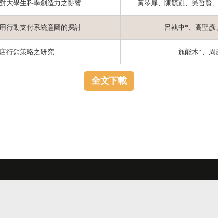
對大學生科學創造力之影響
黃琴扉、陳毓凱、吳哲賢、
用行動支付系統意圖的探討
呂執中*、高聖彥
店行銷策略之研究
施能木*、周
全文下載