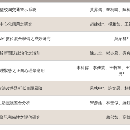
型校園交通警示系統
黃昇鴻、黎桐鳴、陳椲
去中心化應用之研究
趙建雄*、楊雅如、王
AM 數位混合學習之成效研究
吳紹群*
於新聞泛政治化之識別
陳志全、鄭亦君、吳貞
李科儒、李佳芸、王若寧、王
心理狀態之正向心理學應用
男*
方法改善透析低血壓風險
呂執中*、許文禹、林
生活照護整合分析
宋彥廷、林奎似、羅鈺
資訊完備性之評估研究
賴邠如、高韓