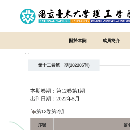
跳
到
主
要
內
容
關於本院
成員簡介
區
:::
第十二卷第一期(202205刊)
本期卷期：第12卷第1期
出刊日期：2022年5月
第12卷第2期
序號
篇