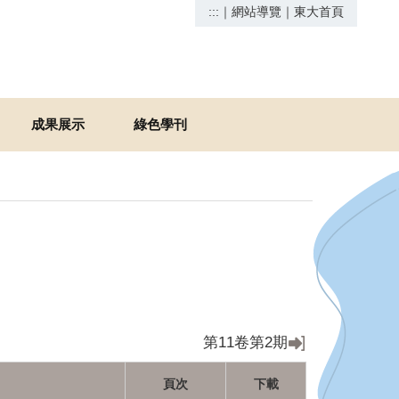
:::
｜
網站導覽
｜
東大首頁
成果展示
綠色學刊
第11卷第2期
頁次
下載