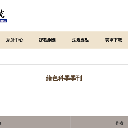
系所中心
課程綱要
法規要點
表單下載
綠色科學學刊
名
作者