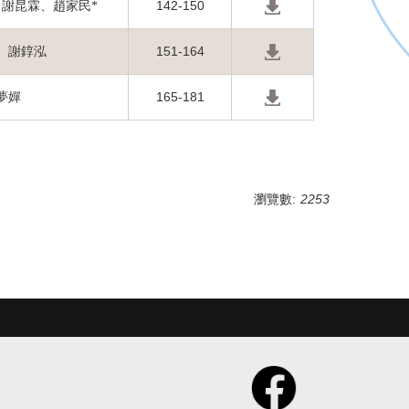
142-150
謝昆霖、趙家民*
151-164
、謝錞泓
165-181
夢嬋
瀏覽數:
2253