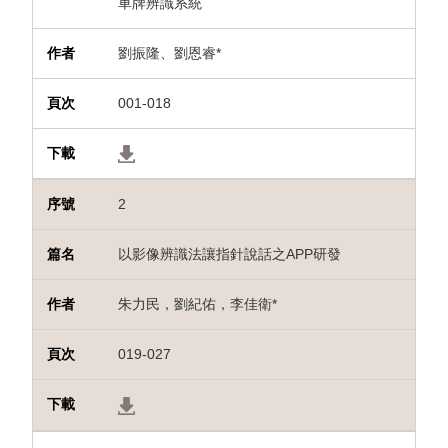
車牌辨識系統
劉振隆、劉恩睿*
001-018
2
以影像辨識法讓指針說話之APP研發
朱力民，劉紀佑，李佳衛*
019-027