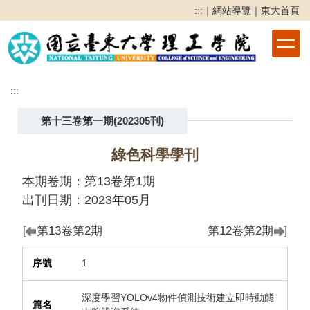
跳
:::
｜
網站導覽
｜
東大首頁
到
主
要
內
容
:::
區
第十三卷第一期(202305刊)
綠色科學學刊
本期卷期：第13卷第1期
出刊日期：2023年05月
第13卷第2期
第12卷第2期
序號
篇名
作者
頁次
下載
1
深度學習YOLOv4物件偵測技術建立即時動態