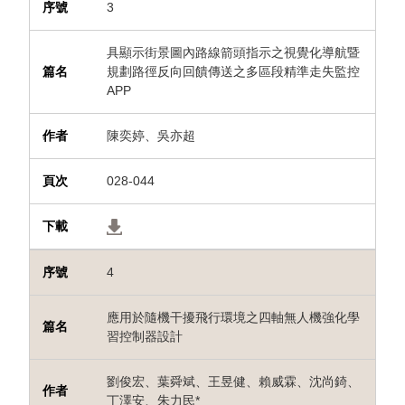
3
具顯示街景圖內路線箭頭指示之視覺化導航暨
規劃路徑反向回饋傳送之多區段精準走失監控
APP
陳奕婷、吳亦超
*
028-044
4
應用於隨機干擾飛行環境之四軸無人機強化學
習控制器設計
劉俊宏、葉舜斌、王昱健、賴威霖、沈尚錡、
丁澤安、朱力民*