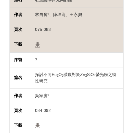
林自奮*、陳坤龍、王永興
075-083
7
探討不同Eu
O
濃度對於Zn
SiO
螢光粉之特
2
3
2
4
性研究
吳家慶*
084-092