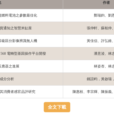
名
作者
能燃料電池之參數最佳化
鄭瑞鈞、劉
貨通知之智慧米缸座
張仲軒、蘇柏仲
等級區分影像辨識無人機
黃佳信、許弘維
 568
電轉型基因操作平台開發
潘意淩、林
反應器之進展
林姿杏、林
成分分析
鍾諠畇，黃啟瑞
其消費者感官品評研究
陳惠枝、李宗輝、陳振義
全文下載