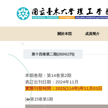
跳
到
主
要
內
容
關於本院
成員簡介
區
:::
第十四卷第二期(202411刊)
本期卷期：第14卷第2期
表訂出刊日期：2024年11月
實際刊登時間：2025(114年)年11月03日
第15卷第1期