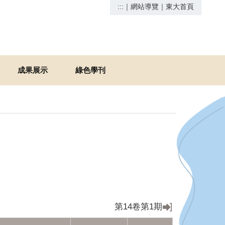
:::
｜
網站導覽
｜
東大首頁
成果展示
綠色學刊
第14卷第1期