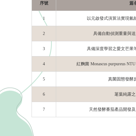
序號
篇
1
以元啟發式演算法實現氫
2
具備自動偵測重量與送
3
具備深度學習之愛文芒果
4
紅麴菌
Monascus purpureus NTU
5
真菌固態發酵
6
荖葉純露之
7
天然發酵番茄產品開發及