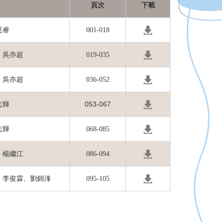
下載
頁次
恩睿
001-018
、吳亦超
019-035
、吳亦超
036-052
053-067
志輝
志輝
068-085
，楊繼江
086-094
、李俊霖、劉錦浲
095-105