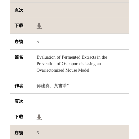
5
Evaluation of Fermented Extracts in the
Prevention of Osteoporosis Using an
Ovariectomized Mouse Model
傅建堯、黃書葦*
6