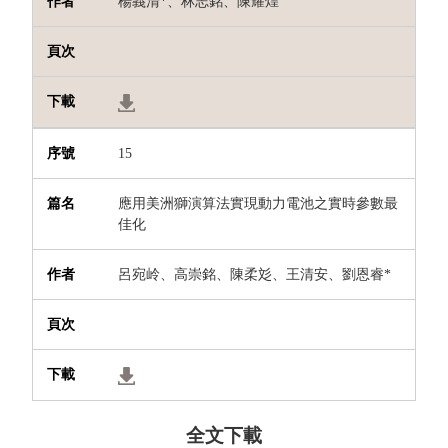
楊義清
*
、林志銘、陳耀煌
15
應用美洲獅演算法實現動力電池之實時參數最
佳化
呂宛岭、高崇銘、陳柔彣、王清安、劉恩睿
*
全文下載