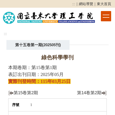
跳
:::
｜
網站導覽
｜
東大首頁
到
主
要
內
容
:::
區
第十五卷第一期(202505刊)
綠色科學學刊
本期卷期：第15卷第1期
表訂出刊日期：2025年05月
實際刊登時間：
115年03月25日
第15卷第2期
第14卷第2期
序號
篇名
作者
頁次
下載
1