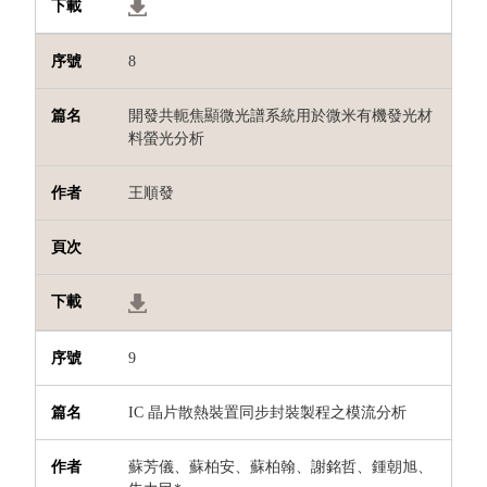
8
開發共軛焦顯微光譜系統用於微米有機發光材
料螢光分析
王順發
9
IC
晶片散熱裝置同步封裝製程之模流分析
蘇芳儀、蘇柏安、蘇柏翰、謝銘哲、鍾朝旭、