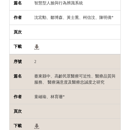
智慧型人臉與行為辨識系統
沈宏勳、鄒博森、黃士熏、柯信汶、陳明僑
*
2
臺東縣中、高齡民眾醫療可近性、醫療品質與
服務、 醫療滿意度及醫療忠誠度之研究
童岫瑜、林育珊
*