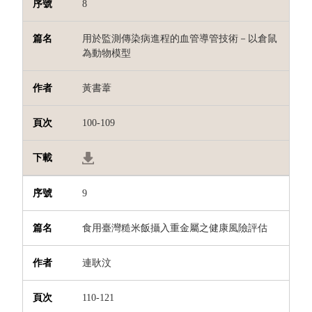
8
用於監測傳染病進程的血管導管技術－以倉鼠
為動物模型
黃書葦
100-109
9
食用臺灣糙米飯攝入重金屬之健康風險評估
連耿汶
110-121