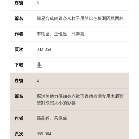
3
簡易合成銅銀奈米粒子用於比色檢測阿莫西林
李曜丞、王惟昱、邱泰嘉
032-054
4
探討美他力佛細身赤鍬形蟲幼蟲期食用木屑類
型對成體大小的影響
邱品程、呂佩倫
055-064