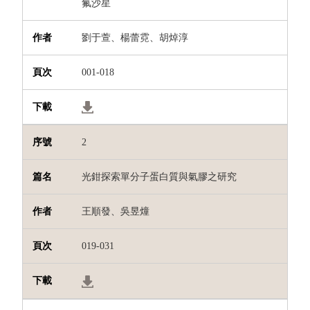
氟沙星
劉于萱、楊蕾霓、胡焯淳
001-018
2
光鉗探索單分子蛋白質與氣膠之研究
王順發、吳昱燑
019-031