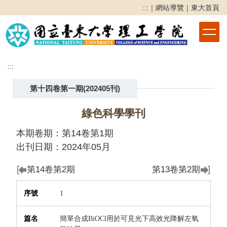
跳
:::
｜
網站導覽
｜
東大首頁
到
主
要
內
容
:::
區
第十四卷第一期(202405刊)
綠色科學學刊
本期卷期：第14卷第1期
出刊日期：2024年05月
第14卷第2期
第13卷第2期
下載
序號
篇名
作者
頁次
1
簡單合成
BiOCl
用於可見光下高效光降解左氧