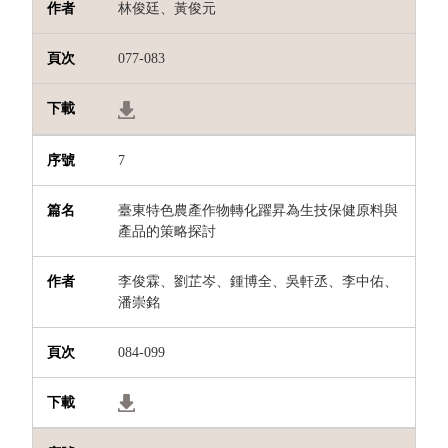
林俊廷、黃俊元
077-083
7
臺東特色農產作物轉化躍昇為生技保健原料與
產品的策略探討
李俊霖、劉芷岑、鍾博全、吳軒丞、李中佑、
潘崇銘
084-099