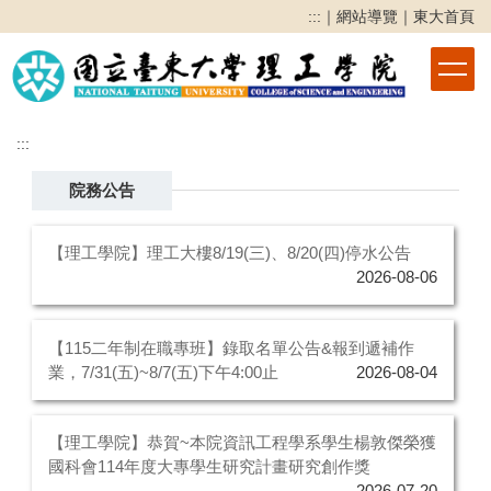
跳
:::
｜
網站導覽
｜
東大首頁
到
主
要
內
容
:::
區
院務公告
【理工學院】理工大樓8/19(三)、8/20(四)停水公告
2026-08-06
【115二年制在職專班】錄取名單公告&報到遞補作
業，7/31(五)~8/7(五)下午4:00止
2026-08-04
【理工學院】恭賀~本院資訊工程學系學生楊敦傑榮獲
國科會114年度大專學生研究計畫研究創作獎