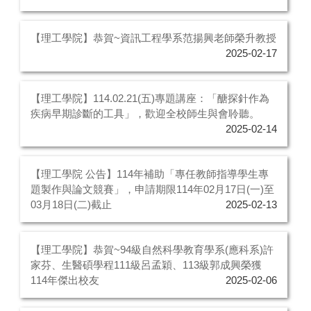
【理工學院】恭賀~資訊工程學系范揚興老師榮升教授
2025-02-17
【理工學院】114.02.21(五)專題講座：「醣探針作為
疾病早期診斷的工具」，歡迎全校師生與會聆聽。
2025-02-14
【理工學院 公告】114年補助「專任教師指導學生專
題製作與論文競賽」，申請期限114年02月17日(一)至
03月18日(二)截止
2025-02-13
【理工學院】恭賀~94級自然科學教育學系(應科系)許
家芬、生醫碩學程111級呂孟穎、113級郭成興榮獲
114年傑出校友
2025-02-06